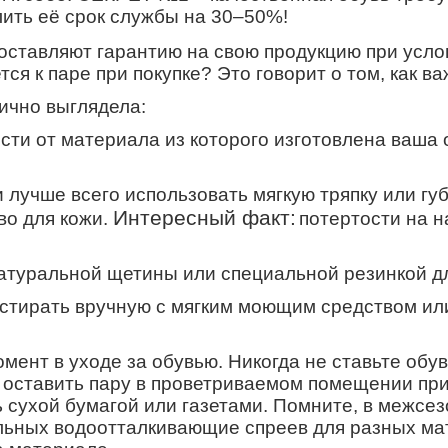
ожно продлить её срок службы на 30–
оставляют гарантию на свою продукцию при усло
тся к паре при покупке? Это говорит о том, как в
лично выглядела:
сти от материала из которого изготовлена ваша 
 лучше всего использовать мягкую тряпку или гу
Интересный факт:
во для кожи.
потертости на н
натуральной щетины или специальной резинкой д
о стирать вручную с мягким моющим средством и
ент в уходе за обувью. Никогда не ставьте обу
, оставить пару в проветриваемом помещении пр
сухой бумагой или газетами. Помните, в межсез
альных водоотталкивающие спреев для разных ма